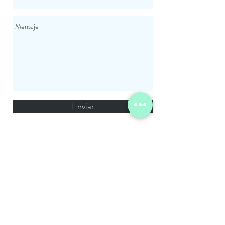
Enviar
encuentroclinicolacaniano@gmail.com
/
Palermo, Ciudad de Bs As