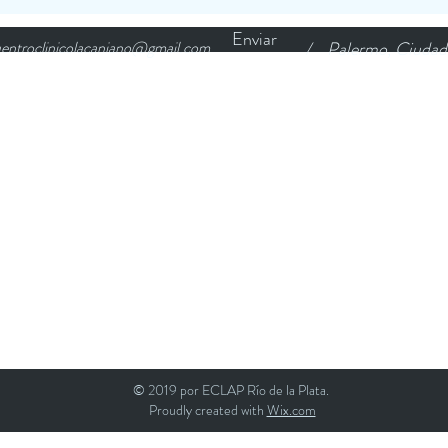
Enviar
entroclinicolacaniano@gmail.com
/
Palermo, Ciudad
© 2019 por ECLAP Río de la Plata.
Proudly created with
Wix.com