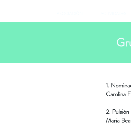
ASOCIACIÓN
ACTIVIDADES
Gru
​1
. Nominac
Carolina F
2. Pulsión
María Beat