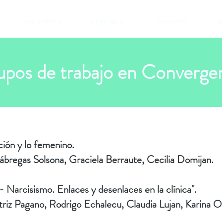
BIBLIOTECA
EDITORIAL
EVENTOS
P
pos de trabajo en Converge
ión y lo femenino.
ábregas Solsona, Graciela Berraute, Cecilia Domijan.
 - Narcisismo. Enlaces y desenlaces en la clínica".
riz Pagano, Rodrigo Echalecu, Claudia Lujan, Karina Ol