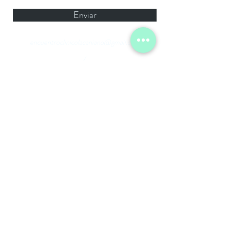
Enviar
encuentroclinicolacaniano@gmail.com
/
Palermo, Ciudad de Bs As