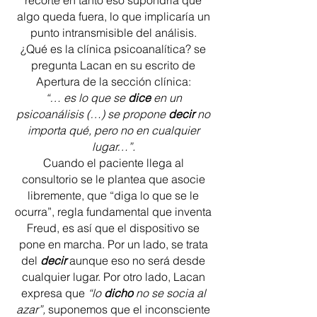
recorte en tanto eso supondría que
algo queda fuera, lo que implicaría un
punto intransmisible del análisis.
¿Qué es la clínica psicoanalítica? se
pregunta Lacan en su escrito de
Apertura de la sección clínica:
“… es lo que se
dice
en un
psicoanálisis (…) se propone
decir
no
importa qué, pero no en cualquier
lugar…”.
Cuando el paciente llega al
consultorio se le plantea que asocie
libremente, que “diga lo que se le
ocurra”, regla fundamental que inventa
Freud, es así que el dispositivo se
pone en marcha. Por un lado, se trata
del
decir
aunque eso no será desde
cualquier lugar. Por otro lado, Lacan
expresa que
“lo
dicho
no se socia al
azar”,
suponemos que el inconsciente