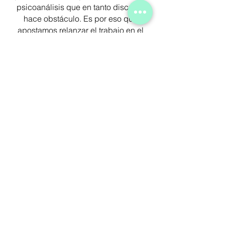
psicoanálisis que en tanto discurso
hace obstáculo. Es por eso que
apostamos relanzar el trabajo en el
encuentro
con otros, cada vez. Como
diría Lacan, la experiencia
clínica
nos
conduce y es desde ahí que fundamos
esta
Asociación Psicoanalítica
llamada
Encuentro Clínico Lacaniano
.
Belena Tauyaron
CONTÁCTENOS